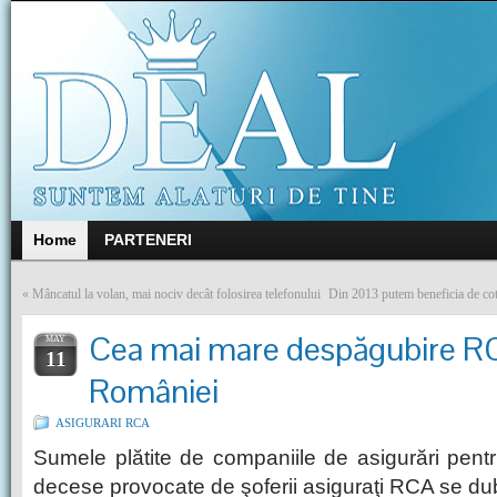
Home
PARTENERI
«
Mâncatul la volan, mai nociv decât folosirea telefonului
Din 2013 putem beneficia de cota
Cea mai mare despăgubire RCA
MAY
11
României
ASIGURARI RCA
Sumele plătite de companiile de asigurări pentr
decese provocate de şoferii asiguraţi RCA se dub