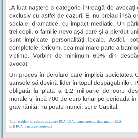
„A luat naştere o categorie întreagă de avocaţ
exclusiv cu astfel de cazuri. Ei nu preiau însă o
sociale, dramatice, cu impact mediatic. Un pări
trei copii, o familie nevoiaşă care şi-a pierdut un
sunt implicate personalităţi locale. Astfel, 
completele. Oricum, cea mai mare parte a banilor
victime. Vorbim de minimum 60% din despăg
avocat.
Un proces în derulare care implică societatea C
şansele să devină lider în topul despăgubirilor. 
obligată la plata a 1,2 mi­lioane de euro de
morale şi încă 700 de euro lunar pe perioada în 
grav rănită, nu poate munci, scrie Capital.
Tags:
accident circulatie
,
asigurare RCA
,
CSA
,
daune morale
,
despagubiri RCA
,
tarif RCA
,
vatamare corporala