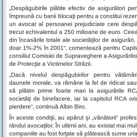
„Despăgubirile plătite efectiv de asigurători pe
împreună cu banii blocaţi pentru a constitui reze
un avocat al persoanei prejudiciate cere despă
trecut echivalentul a 250 milioane de euro. Ce
din încasările totale ale societăţilor de asigurări
doar 1%-2% în 2001“, comentează pentru Capita
consiliul Comisiei de Supraveghere a Asigurărilor
de Protecţie a Victimelor Străzii.
„Dacă nivelul despăgubirilor pentru vătămăr
daunele morale, va rămâne la fel de ridicat sa
să plătim prime foarte mari la asigurările RC
societăţi de binefacere, iar la capitolul RCA or
pierdere“, continuă Albin Biro.
În aceste condiţii, au apărut şi „vânătorii“ profe
rândul avocaţilor. În ultimii ani, au existat mai m
companiile au fost forţate să plătească sume uri