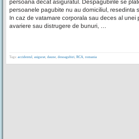
persoana decat asiguratul. Despagubirile se plat
persoanele pagubite nu au domiciliul, resedinta 
In caz de vatamare corporala sau deces al unei 
avariere sau distrugere de bunuri, …
Tags:
accidentul
,
asigurat
,
daune
,
desoagubiri
,
RCA
,
romania