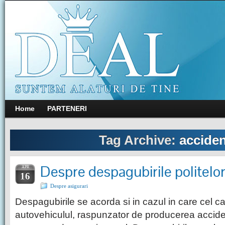
Home
PARTENERI
Tag Archive:
acciden
Despre despagubirile politelo
APR
16
Despre asigurari
Despagubirile se acorda si in cazul in care cel 
autovehiculul, raspunzator de producerea acciden